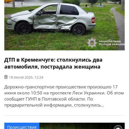
ДТП в Кременчуге: столкнулись два
автомобиля, пострадала женщина
18 июня 2026, 12:24
Дорожно-транспортное происшествие произошло 17
июня около 10:50 на проспекте Леси Украинки. Об этом
сообщает ГУНП в Полтавской области. По
предварительной информации, столкнулись
автомобили Skoda, под управлением водителя 1988
года рождения, и Audi, за рулем которого находился
водитель 2000 года рождения. В результате дорожно-
Происшествия
транспортного происшествия травмировалась