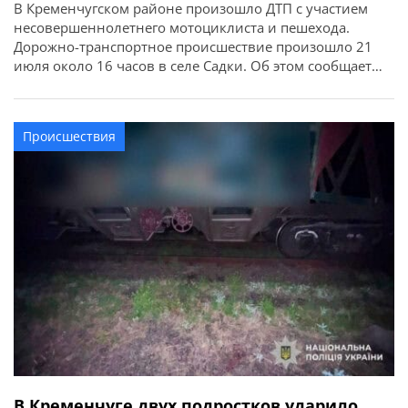
В Кременчугском районе произошло ДТП с участием
несовершеннолетнего мотоциклиста и пешехода.
Дорожно-транспортное происшествие произошло 21
июля около 16 часов в селе Садки. Об этом сообщает
ГУНП в Полтавской области. По предварительной
информации следствия, 17-летний водитель мотоцикла
совершил наезд на мужчину, 1948 года рождения.
Происшествия
Пешеход госпитализирован в больницу для
обследования и установления степени тяжести
телесных повреждений. […]
В Кременчуге двух подростков ударило