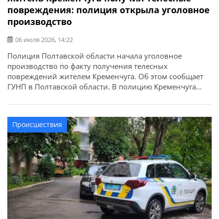
повреждения: полиция открыла уголовное
производство
06 июля 2026, 14:22
Полиция Полтавской области начала уголовное
производство по факту получения телесных
повреждений жителем Кременчуга. Об этом сообщает
ГУНП в Полтавской области. В полицию Кременчуга
поступило сообщение, что местный житель получил
телесные повреждения. По данному факту следователи
Кременчугского районного управления полиции под
Происшествия
процессуальным руководством прокуратуры
приступили к досудебному расследованию.
Устанавливаются обстоятельства и причины
происшествия.