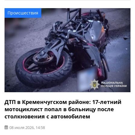
летний мужчина двигался за рулем автомобиля
«Skoda». Поворачивая, он выехал на встречную полосу
Происшествия
движения и столкнулся с мотоциклом Voge. В
результате ДТП 17-летний водитель мотоцикла […]
ДТП в Кременчугском районе: 17-летний
мотоциклист попал в больницу после
столкновения с автомобилем
08 июля 2026, 14:58