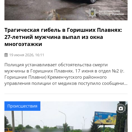
Трагическая гибель в Горишних Плавнях:
27-летний мужчина выпал из окна
многоэтажки
19 июня 2026, 16:11
Полиция устанавливает обстоятельства смерти
мужчины в Горишних Плавнях. 17 июня в отдел №2 (г.
Горишние Плавни) Кременчугского районного
управления полиции от медиков поступило сообщение
о травмировании мужчины в результате падения с
высоты в городе Горишние Плавни. Об этом сообщает
ГУНП в Полтавской области. На место происшествия
Происшествия
прибыла следственно-оперативная группа
территориального подразделения полиции. К
сожалению, медикам […]