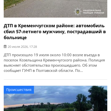
ДТП в Кременчугском районе: автомобиль
сбил 57-летнего мужчину, пострадавший в
больнице
20 июля 2026, 17:28
ДТП произошло 19 июля около 10:00 возле въезда в
поселок Козельщина Кременчугского района. Полиция
выясняет обстоятельства произошедшего. Об этом
сообщает ГУНП в Полтавской области. По
предварительной информации следствия, автомобиль
Renault Duster под управлением водителя, 1996 года
рождения, совершил наезд на 57-летнего мужчину. В
Происшествия
результате ДТП пешеход с телесными повреждениями
госпитализирован.