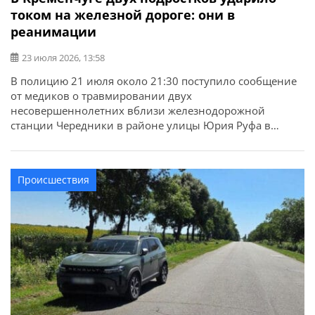
током на железной дороге: они в
реанимации
23 июля 2026, 13:58
В полицию 21 июля около 21:30 поступило сообщение
от медиков о травмировании двух
несовершеннолетних вблизи железнодорожной
станции Чередники в районе улицы Юрия Руфа в
Кременчуге. Об этом сообщает ГУНП в Полтавской
области. По предварительной информации, компания
подростков 13-14 лет находилась на территории
Происшествия
железнодорожной станции. Два парня в возрасте 13 и
14 лет поднялись на крышу […]