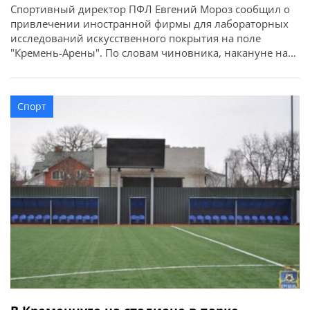
Спортивный директор ПФЛ Евгений Мороз сообщил о
привлечении иностранной фирмы для лабораторных
исследований искусственного покрытия на поле
"Кремень-Арены". По словам чиновника, накануне на
стадионе в Кременчуге постелили новенькое и
зелененькое искусственное покрытие от турецкого
производителя Ekip Grass. После этого состоялись
Спорт
лабораторные исследования этого покрытия. Ими
занималась известная французская компания
"Labosport", которая протестовала не одно поле в
Европе.