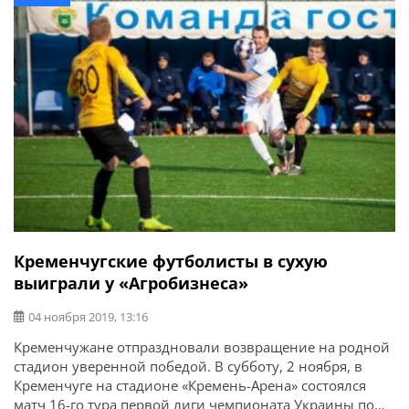
проблемы. Еще город делает свой вклад в
строительство нового центра реабилитации детей,
который должен появиться в Крюкове.
Кременчугские футболисты в сухую
выиграли у «Агробизнеса»
04 ноября 2019, 13:16
Кременчужане отпраздновали возвращение на родной
стадион уверенной победой. В субботу, 2 ноября, в
Кременчуге на стадионе «Кремень-Арена» состоялся
матч 16-го тура первой лиги чемпионата Украины по