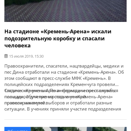
На стадионе «Кремень-Арена» искали
подозрительную коробку и спасали
человека
15 июля 2019, 15:30
Правоохранители, спасатели, нацгвардейцы, медики и
пес Дина отработали на стадионе «Кремень-Арена». Об
этом сообщают в пресс-службе МФК «Кремень». В
полицейских подразделениях Кременчуга провели
тактические учения. По информации пресс-службы
Стадион «Кремень-Арена» периодически становится
полиции, обучение на стадионе «Кремень-Арена»
площадкой для тренировок и учений
провели накануне выборов и отработали разные
правоохранителей.
ситуации. В учениях приняли участие подразделения
полиции города, военнослужащие Национальной
гвардии, ГСЧС и медики. Спасатели и правоохранители:
— воссоздали ситуации избирательных нарушений,