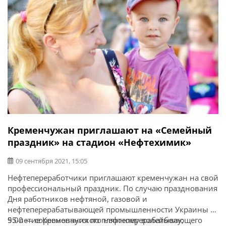
Кременчужан приглашают на «Семейный
праздник» на стадион «Нефтехимик»
09 сентября 2021, 15:05
Нефтепереработчики приглашают кременчужан на свой
профессиональный праздник. По случаю празднования
Дня работников нефтяной, газовой и
нефтеперерабатывающей промышленности Украины и
55-летие Кременчугского нефтеперерабатывающего
9.00 — соревнования по пляжному волейболу;