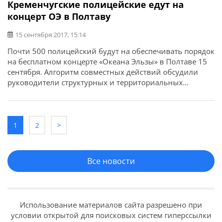
Кременчугские полицейские едут на
концерт ОЭ в Полтаву
15 сентября 2017, 15:14
Почти 500 полицейский будут на обеспечивать порядок
на бесплатном концерте «Океана Эльзы» в Полтаве 15
сентября. Алгоритм совместных действий обсудили
руководители структурных и территориальных
подразделений полиции, а также других силовых
структур области на совестном совещании. Заместитель
начальника полиции Полтавской области Денис
Захарченко рассказал, что охрану общественного
1
2
>
порядка будут обеспечивать около полусотни
полицейских. Усиленные наряды полиции будут нести
службу на прилегающих к стадиону «Ворскла»
Все новости
территориях, остановках общественного транспорта.
Использование материалов сайта разрешено при
условии открытой для поисковых систем гиперссылки