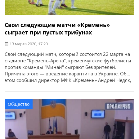
Свои следующие матчи «Кремень»
сыграет при пустых трибунах
13 марта 2020, 17:20
Свой следующий матч, который состоится 22 марта на
стадионе "Кремень-Арена", кременчугские футболисты
против команды "Минай" сыграют без зрителей.
Причина этого — введение карантина в Украине. Об
этом сообщил директор МФК «Кремень» Андрей Недяк,
который ссылался на решение Профессиональной
Футбольной Лиги. Карантин продлится до 4 апреля. За
это время "Кремень" должен попасть на игру на выезде
Общество
в Краматорске, а в последний день карантина принять
"Волынь". Эти матчи также пройдут при пустых
трибунах.