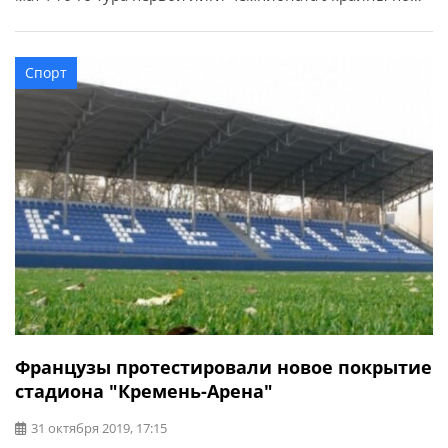
футболу между кременчугским «Кремнем» и
«Агробизнесом» из Волочиска. Об этом сообщает
«Полтавщина Спорт». Кременчужане порадовали
Спорт
родных болельщиков победой с крупным счетом.
Французы протестировали новое покрытие
стадиона "Кремень-Арена"
31 октября 2019, 17:15