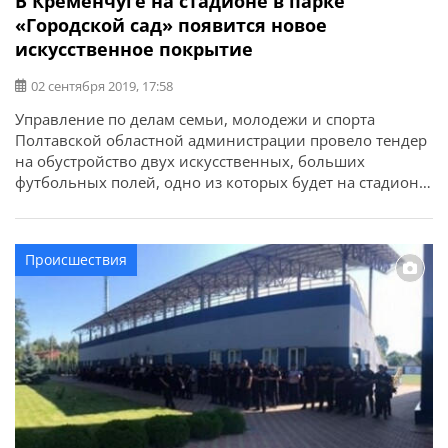
В Кременчуге на стадионе в парке
«Городской сад» появится новое
искусственное покрытие
02 сентября 2019, 17:58
Управление по делам семьи, молодежи и спорта
Полтавской областной администрации провело тендер
на обустройство двух искусственных, больших
футбольных полей, одно из которых будет на стадионе
в парке «Городской сад». Из того, что сообщается на
сайте «Прозорро» известно — стоимость
искусственного поля для Кременчуга, вместе с укладкой
Происшествия
и двумя новыми воротами с сетками составляет 4,45
млн грн. Гарантия использования искусственного поля,
толщина которого 62 миллиметра и которое будет
укладываться рулонами по 400 миллиметров — 5 лет.