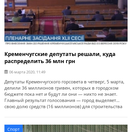
Кременчугские депутаты решали, куда
распределить 36 млн грн
06 марта 2020, 11:49
Депутаты Кременчугского горсовета в четверг, 5 марта,
делили 36 миллионов гривен, которых в городском
бюджете пока нет и будут ли они — никто не знает.
Главный результат голосования — город выделяет
свою долю средств (16 миллионов) для строительства
стадиона на улице Гагарина. Для чего этот стадион —
известно. Он уже второй — для футбольной команды
«Кремень» и не только. Вот только в этом деле есть
Спорт
вопросы — у нашей футбольной команды большие