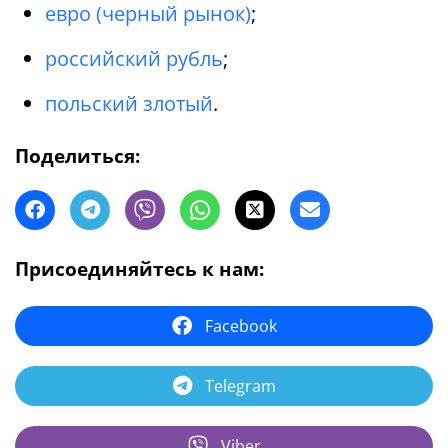
евро (черный рынок)
;
российский рубль
;
польский злотый
.
Поделиться:
Присоединяйтесь к нам:
Facebook
Telegram
Viber