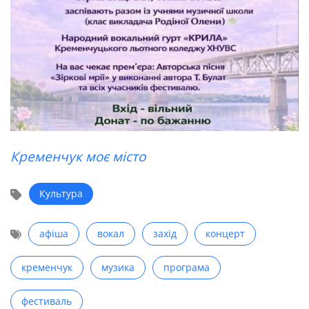
Кременчук моє місто
Культура
афіша
вокал
захід
концерт
кременчук
музика
програма
фестиваль