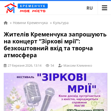
RU
»
Новини Кременчука
»
Культура
Жителів Кременчука запрошують
на концерт “Зіркові мрії”:
безкоштовний вхід та творча
атмосфера
27 березня 2026, 13:14
54
Максим Клименко