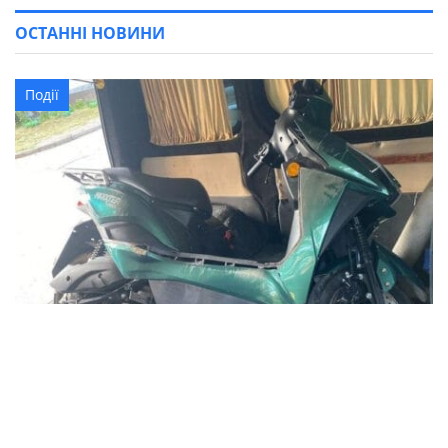
ОСТАННІ НОВИНИ
Події
ДТП в Кременчуці: внаслідок зіткнення
автомобіля з електроскутером травмовано
чоловіка