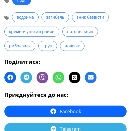
Події
водойма
загибель
зник безвісти
кременчуцький район
потопельник
риболовля
труп
чоловік
Поділитися:
Приєднуйтеся до нас:
Facebook
Telegram