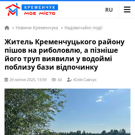
RU
»
Новини Кременчука
»
Надзвичайні події
Житель Кременчуцького району
пішов на риболовлю, а пізніше
його труп виявили у водоймі
поблизу бази відпочинку
29 липня 2025, 13:59
43
Юлія Савчук