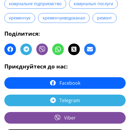
комунальне підприємство
комунальні послуги
кременчук
кременчукводоканал
ремонт
Поділитися:
Приєднуйтеся до нас:
Facebook
Telegram
Viber