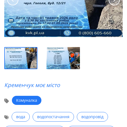
Кременчук моє місто
Комуналка
вода
водопостачання
водопровід