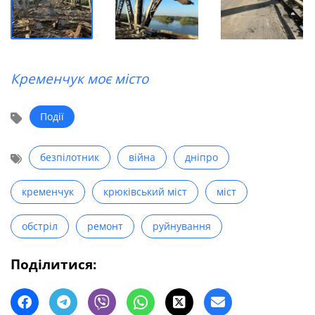
Кременчук моє місто
Події
безпілотник
війна
дніпро
кременчук
крюківський міст
міст
обстріл
ремонт
руйнування
Поділитися: