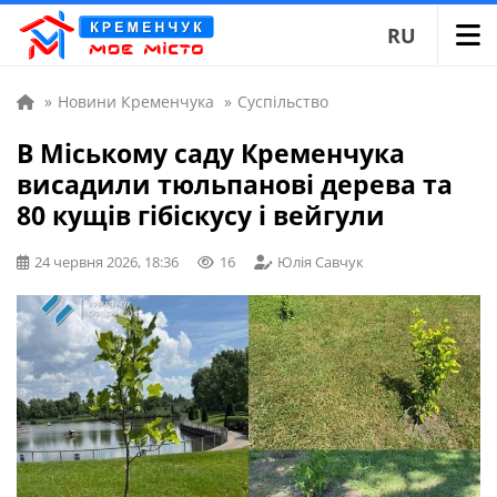
RU
»
Новини Кременчука
»
Суспільство
В Міському саду Кременчука
висадили тюльпанові дерева та
80 кущів гібіскусу і вейгули
24 червня 2026, 18:36
16
Юлія Савчук