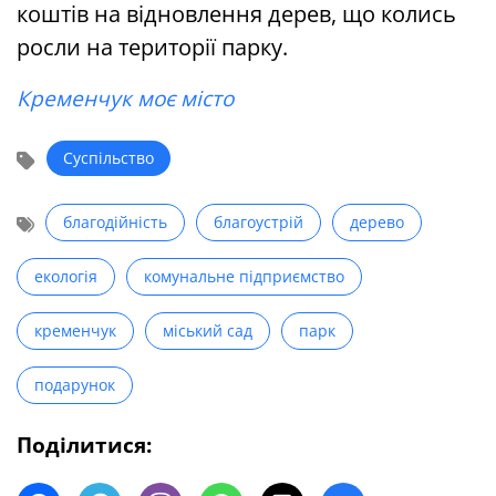
коштів на відновлення дерев, що колись
росли на території парку.
Кременчук моє місто
Суспільство
благодійність
благоустрій
дерево
екологія
комунальне підприємство
кременчук
міський сад
парк
подарунок
Поділитися: