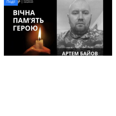
Події
34-річний військовий з Кременчука Артем
Байов загинув на Донеччині
Кримінал