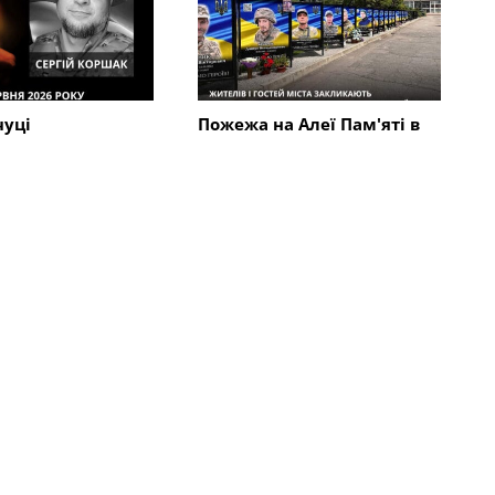
чуці
Пожежа на Алеї Пам'яті в
ися з 45-річним
Кременчуці: стала відома
м Сергієм
причина займання
м
Всі новини
Кримінал
ь трьох жителів
В Кременчуцькому районі