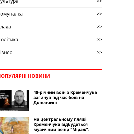
ультура
>>
Комуналка
>>
Влада
>>
олітика
>>
ізнес
>>
ПОПУЛЯРНІ НОВИНИ
48-річний воїн з Кременчука
загинув під час боїв на
Донеччині
На центральному пляжі
Кременчука відбудеться
музичний вечір "Міраж":