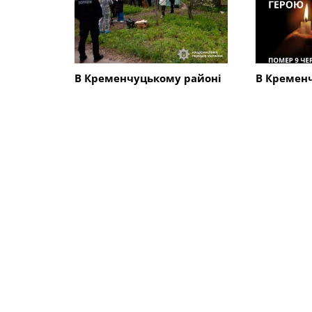
В Кременчуцькому районі
В Кремен
людський череп на дорозі
попрощал
вивів на слід 67-річного
військови
чоловіка, який вбив матір
Коршако
з сином
СХОЖІ НОВИНИ
Кримінал
Кримінал
В Кременчуці в під’їзді
Судитимут