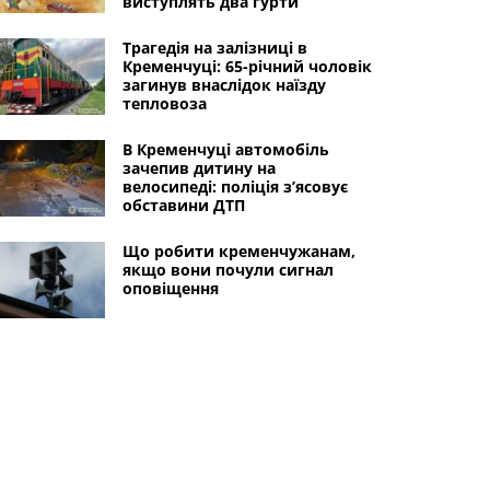
виступлять два гурти
Трагедія на залізниці в
Кременчуці: 65-річний чоловік
загинув внаслідок наїзду
тепловоза
В Кременчуці автомобіль
зачепив дитину на
велосипеді: поліція з’ясовує
обставини ДТП
Що робити кременчужанам,
якщо вони почули сигнал
оповіщення