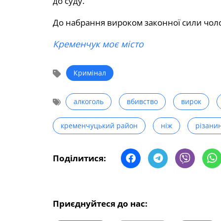
до суду.
До набрання вироком законної сили чоло
Кременчук моє місто
Кримінал
алкоголь
вбивство
вирок
кременчуцький район
ніж
різани
Поділитися:
Приєднуйтеся до нас: