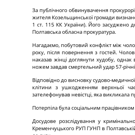
За публічного обвинувачення прокурорі
жителя Козельщинської громади визнано
1 ст. 115 КК України). Його засуджено 
Полтавська обласна прокуратура.
Нагадаємо, побутовий конфлікт між чол
року, після повернення з гостей. Чолов
наказав жінці доглянути худобу, однак 
ножем завдав смертельний удар 57-річні
Відповідно до висновку судово-медичної
клітини з ушкодженням верхньої част
зателефонував невістці, яка викликала 
Потерпіла була соціальним працівником 
Досудове розслідування у кримінальн
Кременчуцького РУП ГУНП в Полтавській 