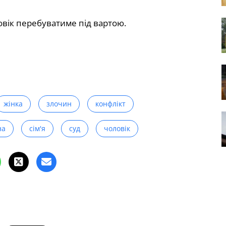
вік перебуватиме під вартою.
жінка
злочин
конфлікт
на
сім'я
суд
чоловік