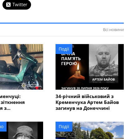
Twitter
Всі новини
Події
менчуці:
34-річний військовий з
 зіткнення
Кременчука Артем Байов
я з
загинув на Донеччині
кутером
о чоловіка
во
Події