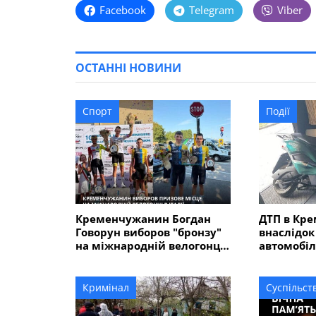
Facebook
Telegram
Viber
ОСТАННІ НОВИНИ
Спорт
Події
Кременчужанин Богдан
ДТП в Кре
Говорун виборов "бронзу"
внаслідок
на міжнародній велогонці
автомобіл
"Memorial Alfredo" в Італії
електрос
травмован
Кримінал
Суспільст