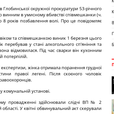
К
в Глобинської окружної прокуратури 53-річного
 винним в умисному вбивстві співмешканки (ч.
до 8 років позбавлення волі. Про це повідомляє
П
овіком та співмешканкою виник 1 березня цього
ік перебував у стані алкогольного сп’яніння та
Б
вона відмовилася. Під час сварки він кухонним
й потерпілій.
 експертизи, жінка отримала поранення грудної
ини правої легені. Після скоєного чоловік
правоохоронців.
у комунальній установі.
ому провадженні здійснювали слідчі ВП № 2
області. У квітні обвинувальний акт скерували