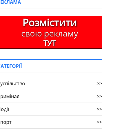
РЕКЛАМА
Розмістити
свою рекламу
ТУТ
КАТЕГОРІЇ
успільство
>>
Кримінал
>>
одії
>>
Спорт
>>