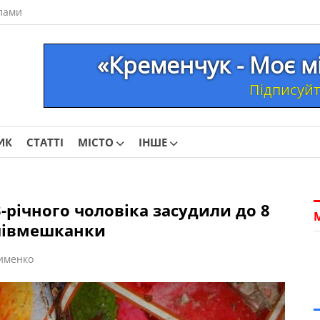
лами
«Кременчук - Моє м
Підписуйте
ИК
СТАТТІ
МІСТО
ІНШЕ
річного чоловіка засудили до 8
співмешканки
именко