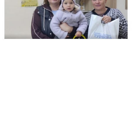
В Кременчуці сім'ї з дітьми можуть
отримати продуктові набори: як подати
заяву
Події