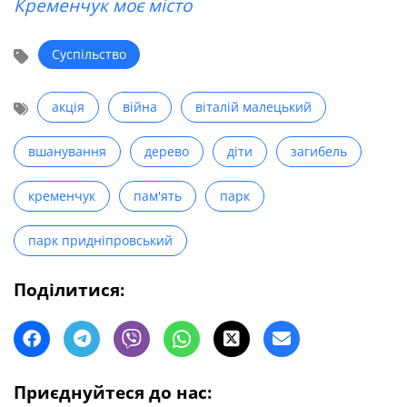
Кременчук моє місто
Суспільство
акція
війна
віталій малецький
вшанування
дерево
діти
загибель
кременчук
пам'ять
парк
парк придніпровський
Поділитися:
Приєднуйтеся до нас: