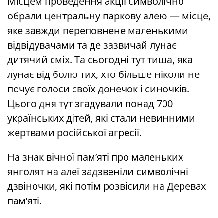
Місцем проведення акції символічно
обрали центральну паркову алею — місце,
яке завжди переповнене маленькими
відвідувачами та де зазвичай лунає
дитячий сміх. Та сьогодні тут тиша, яка
лунає від болю тих, хто більше ніколи не
почує голоси своїх донечок і синочків.
Цього дня тут згадували понад 700
українських дітей, які стали невинними
жертвами російської агресії.
На знак вічної пам’яті про маленьких
янголят на алеї задзвеніли символічні
дзвіночки, які потім розвісили на Деревах
пам’яті.