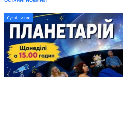
ОСТАННІ НОВИНИ
Суспільство
Жителі Кременчука можуть безкоштовно
відвідати Планетарій
Події