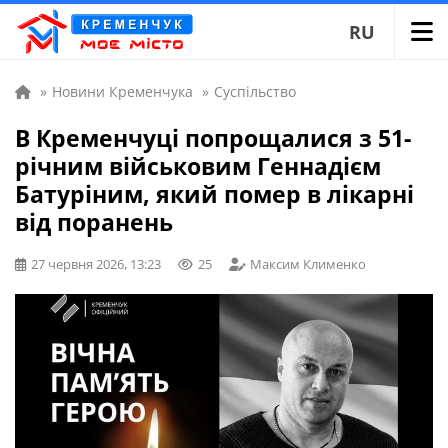
RU
»
Новини Кременчука
»
Суспільство
В Кременчуці попрощалися з 51-
річним військовим Геннадієм
Батуріним, який помер в лікарні
від поранень
27 червня 2026, 13:23
25
Максим Клименко