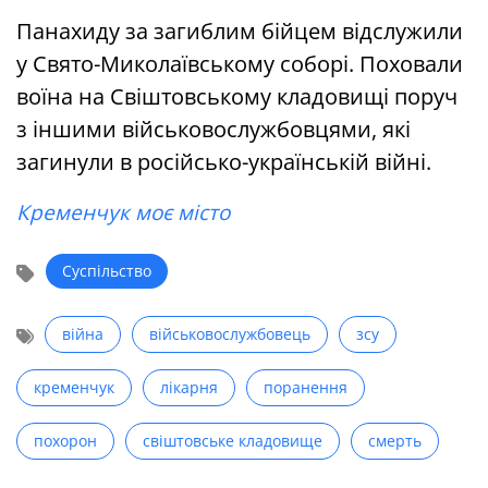
Панахиду за загиблим бійцем відслужили
у Свято-Миколаївському соборі. Поховали
воїна на Свіштовському кладовищі поруч
з іншими військовослужбовцями, які
загинули в російсько-українській війні.
Кременчук моє місто
Суспільство
війна
військовослужбовець
зсу
кременчук
лікарня
поранення
похорон
свіштовське кладовище
смерть