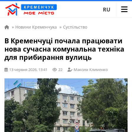
RU
»
Новини Кременчука
»
Суспільство
В Кременчуці почала працювати
нова сучасна комунальна техніка
для прибирання вулиць
13 червня 2026, 13:41
22
Максим Клименко