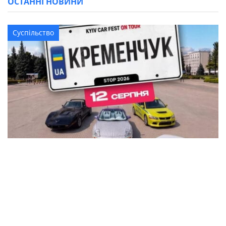
ОСТАННІ НОВИНИ
Суспільство
В Кременчуці на площі Перемоги
влаштують автовиставку KYIV CAR FEST з P-
Girls, DJ-сетами та подарунками