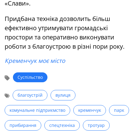
«Слави».
Придбана техніка дозволить більш
ефективно утримувати громадські
простори та оперативно виконувати
роботи з благоустрою в різні пори року.
Кременчук моє місто
Суспільство
благоустрій
вулиця
комунальне підприємство
кременчук
парк
прибирання
спецтехніка
тротуар