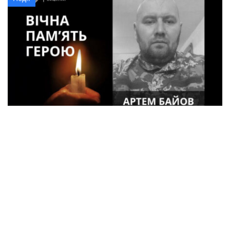
34-річний військовий з Кременчука Артем
Байов загинув на Донеччині
Кримінал