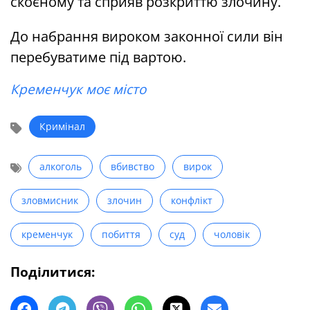
скоєному та сприяв розкриттю злочину.
До набрання вироком законної сили він
перебуватиме під вартою.
Кременчук моє місто
Кримінал
алкоголь
вбивство
вирок
зловмисник
злочин
конфлікт
кременчук
побиття
суд
чоловік
Поділитися: