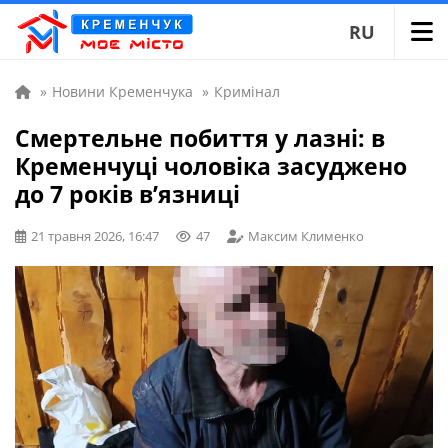
RU
»
Новини Кременчука
»
Кримінал
Смертельне побиття у лазні: в
Кременчуці чоловіка засуджено
до 7 років в’язниці
21 травня 2026, 16:47
47
Максим Клименко