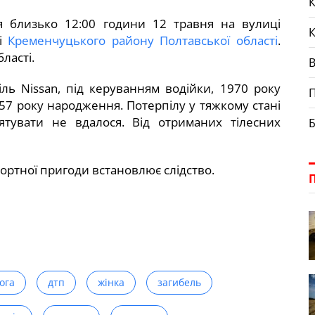
К
я близько 12:00 години 12 травня на вулиці
ні
Кременчуцького району Полтавської області
.
ласті.
ль Nissan, під керуванням водійки, 1970 року
П
957 року народження. Потерпілу у тяжкому стані
врятувати не вдалося. Від отриманих тілесних
Б
ртної пригоди встановлює слідство.
ога
дтп
жінка
загибель