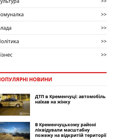
ультура
>>
Комуналка
>>
Влада
>>
олітика
>>
ізнес
>>
ПОПУЛЯРНІ НОВИНИ
ДТП в Кременчуці: автомобіль
наїхав на жінку
В Кременчуцькому районі
ліквідували масштабну
пожежу на відкритій території