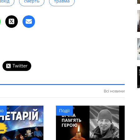
шохід
смерть
травма
Twitter
Всі новини
во
Події