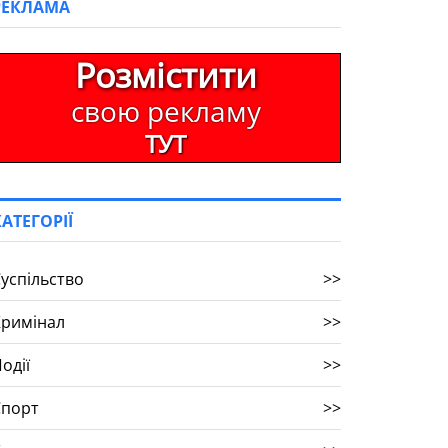
РЕКЛАМА
Розмістити
свою рекламу
ТУТ
КАТЕГОРІЇ
успільство
>>
Кримінал
>>
одії
>>
Спорт
>>