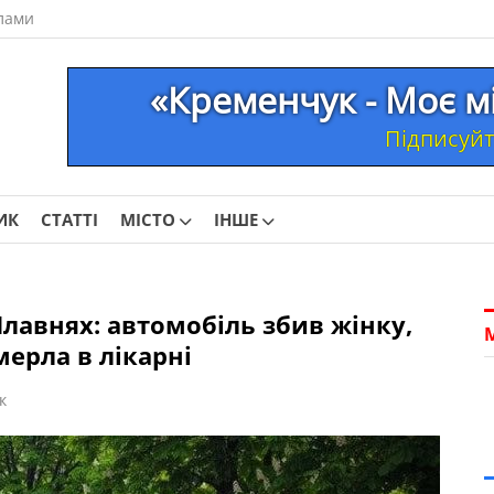
лами
«Кременчук - Моє м
Підписуйте
ИК
СТАТТІ
МІСТО
ІНШЕ
лавнях: автомобіль збив жінку,
ерла в лікарні
к