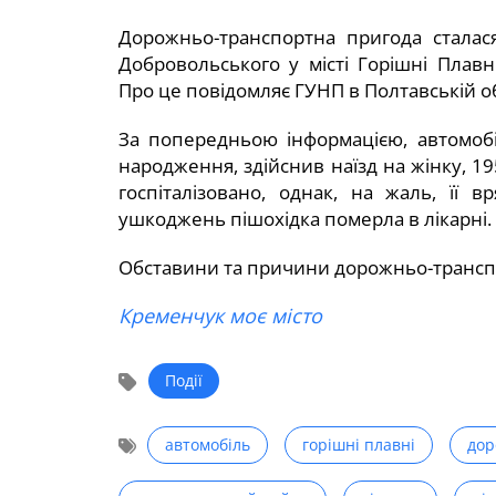
Дорожньо-транспортна пригода сталас
Добровольського у місті Горішні Плав
Про це повідомляє ГУНП в Полтавській об
За попередньою інформацією, автомобі
народження, здійснив наїзд на жінку, 1
госпіталізовано, однак, на жаль, її 
ушкоджень пішохідка померла в лікарні.
Обставини та причини дорожньо-транспо
Кременчук моє місто
Події
автомобіль
горішні плавні
дор