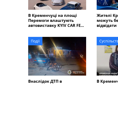
В Кременчуці на площі
Жителі К
Перемоги влаштують
можуть б
автовиставку KYIV CAR FEST
відвідати
з P-Girls, DJ-сетами та
подарунками
Події
Суспільст
Внаслідок ДТП в
В Кременчу
Кременчуцькому районі за
дітьми м
участю ВАЗ та мотоцикла
продуктов
постраждали троє
подати за
підлітків
СХОЖІ НОВИНИ