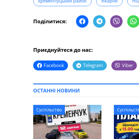
кременчуцький район
лікарня
пі
Поділитися:
Приєднуйтеся до нас:
Facebook
Telegram
Viber
ОСТАННІ НОВИНИ
Суспільство
Суспільст