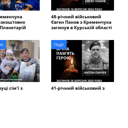
ременчука
48-річний військовий
езкоштовно
Євген Панов з Кременчука
 Планетарій
загинув в Курській області
во
Події
ці сім'ї з
41-річний військовий з
ожуть отримати
Кременчука Антон Пінчук
і набори: як
загинув в Курській області
яву
Всі новини