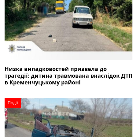
Низка випадковостей призвела до
трагедії: дитина травмована внаслідок ДТП
в Кременчуцькому районі
Події