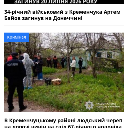
34-річний військовий з Кременчука Артем
Байов загинув на Донеччині
Кримінал
В Кременчуцькому районі людський череп
на дорозі вивів на слід 67-річного чоловіка,