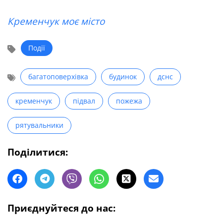
Кременчук моє місто
Події
багатоповерхівка
будинок
дснс
кременчук
підвал
пожежа
рятувальники
Поділитися:
Приєднуйтеся до нас: