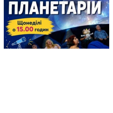
Жителі Кременчука можуть безкоштовно
відвідати Планетарій
Події