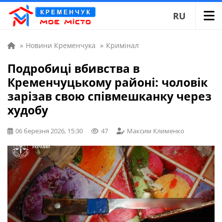
RU
»
Новини Кременчука
»
Кримінал
Подробиці вбивства в
Кременчуцькому районі: чоловік
зарізав свою співмешканку через
худобу
06 березня 2026, 15:30
47
Максим Клименко