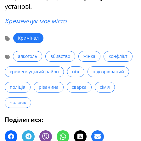
установі.
Кременчук моє місто
Кримінал
алкоголь
вбивство
жінка
конфлікт
кременчуцький район
ніж
підозрюваний
поліція
різанина
сварка
сім'я
чоловік
Поділитися: