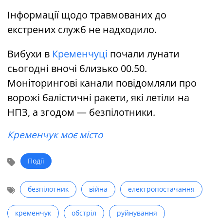
Інформації щодо травмованих до
екстрених служб не надходило.
Вибухи в
Кременчуці
почали лунати
сьогодні вночі близько 00.50.
Моніторингові канали повідомляли про
ворожі балістичні ракети, які летіли на
НПЗ, а згодом — безпілотники.
Кременчук моє місто
Події
безпілотник
війна
електропостачання
кременчук
обстріл
руйнування