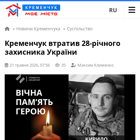
RU
»
Новини Кременчука
»
Суспільство
Кременчук втратив 28-річного
захисника України
21 травня 2026, 07:56
35
Максим Клименко