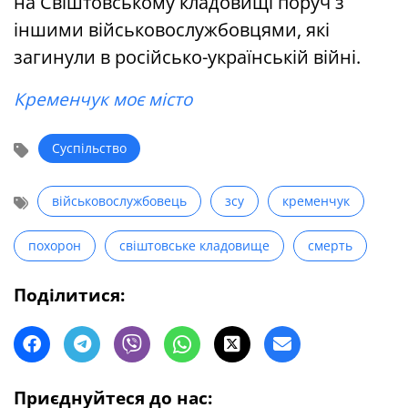
на Свіштовському кладовищі поруч з
іншими військовослужбовцями, які
загинули в російсько-українській війні.
Кременчук моє місто
Суспільство
військовослужбовець
зсу
кременчук
похорон
свіштовське кладовище
смерть
Поділитися:
Приєднуйтеся до нас: