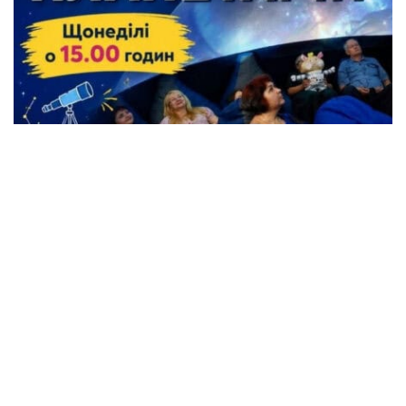
Жителі Кременчука можуть безкоштовно
відвідати Планетарій
Події