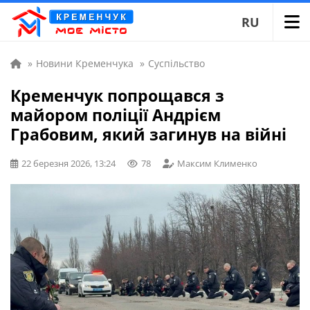
RU
»
Новини Кременчука
»
Суспільство
Кременчук попрощався з
майором поліції Андрієм
Грабовим, який загинув на війні
22 березня 2026, 13:24
78
Максим Клименко