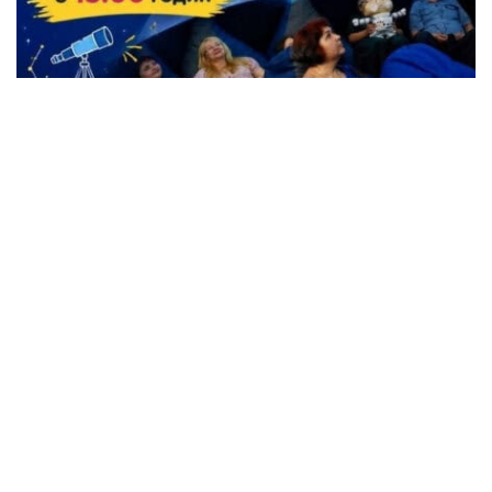
Жителі Кременчука можуть безкоштовно
відвідати Планетарій
Події