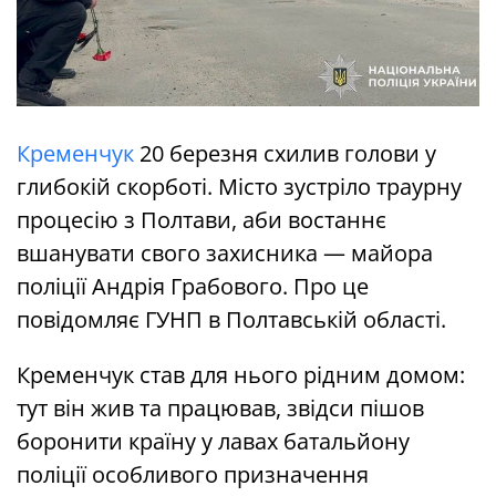
Кременчук
20 березня схилив голови у
глибокій скорботі. Місто зустріло траурну
процесію з Полтави, аби востаннє
вшанувати свого захисника — майора
поліції Андрія Грабового. Про це
повідомляє ГУНП в Полтавській області.
Кременчук став для нього рідним домом:
тут він жив та працював, звідси пішов
боронити країну у лавах батальйону
поліції особливого призначення