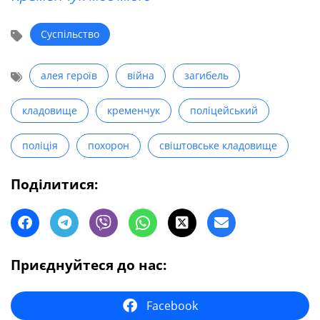
Суспільство
алея героїв
війна
загибель
кладовище
кременчук
поліцейський
поліція
похорон
свіштовське кладовище
Поділитися:
Приєднуйтеся до нас:
Facebook