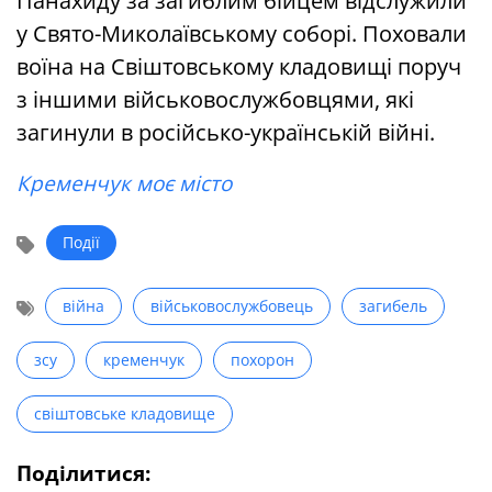
Панахиду за загиблим бійцем відслужили
у Свято-Миколаївському соборі. Поховали
воїна на Свіштовському кладовищі поруч
з іншими військовослужбовцями, які
загинули в російсько-українській війні.
Кременчук моє місто
Події
війна
військовослужбовець
загибель
зсу
кременчук
похорон
свіштовське кладовище
Поділитися: