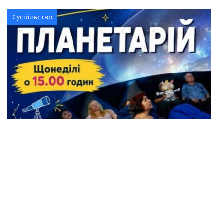
Суспільство
Жителі Кременчука можуть безкоштовно
відвідати Планетарій
Події