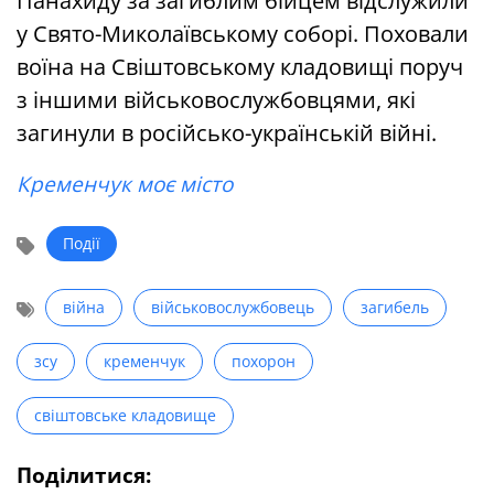
Панахиду за загиблим бійцем відслужили
у Свято-Миколаївському соборі. Поховали
воїна на Свіштовському кладовищі поруч
з іншими військовослужбовцями, які
загинули в російсько-українській війні.
Кременчук моє місто
Події
війна
військовослужбовець
загибель
зсу
кременчук
похорон
свіштовське кладовище
Поділитися: