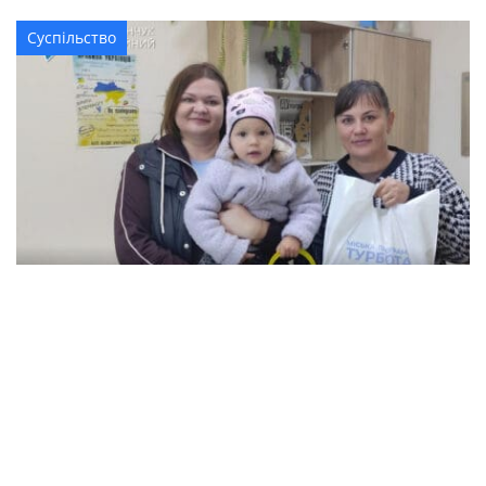
Суспільство
В Кременчуці сім'ї з дітьми можуть
отримати продуктові набори: як подати
заяву
Події