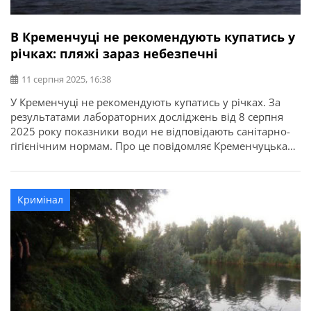
В Кременчуці не рекомендують купатись у
річках: пляжі зараз небезпечні
11 серпня 2025, 16:38
У Кременчуці не рекомендують купатись у річках. За
результатами лабораторних досліджень від 8 серпня
2025 року показники води не відповідають санітарно-
гігієнічним нормам. Про це повідомляє Кременчуцька
міська рада. Індекс лактозо-позитивної кишкової
палички: Кишкові ентерококи та Е.coli у досліджених
зразках не виявлені. З метою недопущення
Кримінал
виникнення та розповсюдження інфекційних
захворювань санлікарі не рекомендують купатися на
центральному […]