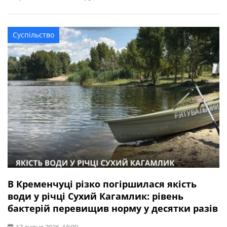
липня: Кишкові ентерококи та Е.coli в річках
Кременчука не виявлені. Індекс ЛКП — це орієнтовний
показник, який свідчить про загальну бактеріологічну
Суспільство
забрудненість водойми. Лактозо-позитивна кишкова
паличка при потраплянні у шлунково-кишковий […]
В Кременчуці різко погіршилася якість
води у річці Сухий Кагамлик: рівень
бактерій перевищив норму у десятки разів