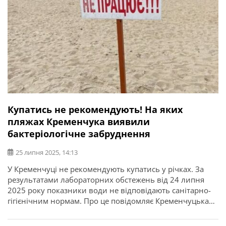
Купатись не рекомендують! На яких
пляжах Кременчука виявили
бактеріологічне забруднення
25 липня 2025, 14:13
У Кременчуці не рекомендують купатись у річках. За
результатами лабораторних обстежень від 24 липня
2025 року показники води не відповідають санітарно-
гігієнічним нормам. Про це повідомляє Кременчуцька
міська рада. Індекс лактозо-позитивної кишкової
палички: Кишкові ентерококи та Е.coli у досліджених