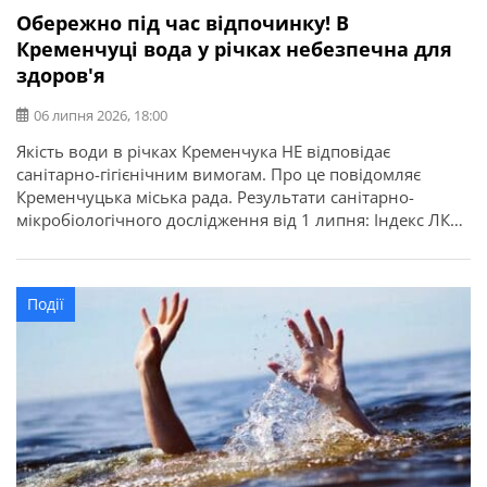
Обережно під час відпочинку! В
Кременчуці вода у річках небезпечна для
здоров'я
06 липня 2026, 18:00
Якість води в річках Кременчука НЕ відповідає
санітарно-гігієнічним вимогам. Про це повідомляє
Кременчуцька міська рада. Результати санітарно-
мікробіологічного дослідження від 1 липня: Індекс ЛКП
– це орієнтовний показник, який свідчить про загальну
бактеріологічну забрудненість водойми. Лактозо-
позитивна кишкова паличка при потраплянні у
Події
шлунково-кишковий тракт людини може викликати
гострі кишкові інфекції. Особливо ці захворювання
небезпечні для малечі. Кишкові […]