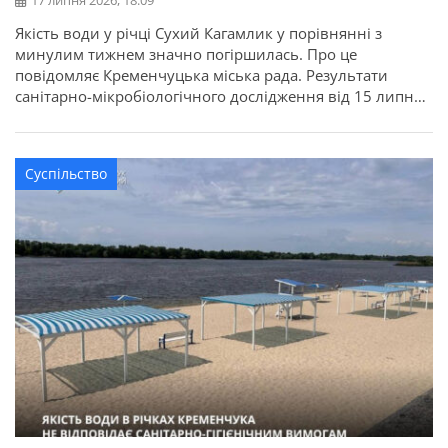
17 липня 2026, 18:09
Якість води у річці Сухий Кагамлик у порівнянні з
минулим тижнем значно погіршилась. Про це
повідомляє Кременчуцька міська рада. Результати
санітарно-мікробіологічного дослідження від 15 липня:
Кишкові ентерококи та Е.coli в річках Кременчука не
виявлені. Індекс ЛКП – це орієнтовний показник, який
свідчить про загальну бактеріологічну забрудненість
Суспільство
водойми. Лактозо-позитивна кишкова паличка при
потраплянні у шлунково-кишковий тракт […]