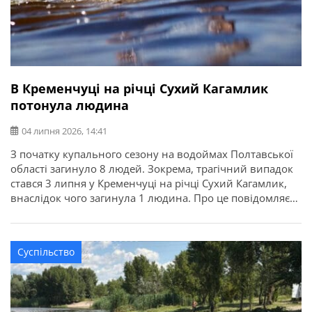
В Кременчуці на річці Сухий Кагамлик
потонула людина
04 липня 2026, 14:41
З початку купального сезону на водоймах Полтавської
області загинуло 8 людей. Зокрема, трагічний випадок
стався 3 липня у Кременчуці на річці Сухий Кагамлик,
внаслідок чого загинула 1 людина. Про це повідомляє
ГУ ДСНС в Полтавській області. Рятувальники
закликають суворо дотримуватися правил безпечної
поведінки на воді. Бережіть себе та своїх близьких!
Суспільство