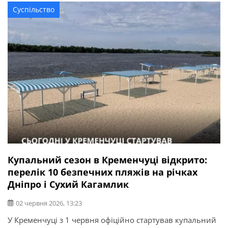
гігієнічним вимогам: Кишкові ентерококи та E.coli в
Суспільство
досліджених зразках води також не виявлені.
Купальний сезон в Кременчуці відкрито:
перелік 10 безпечних пляжів на річках
Дніпро і Сухий Кагамлик
02 червня 2026, 13:23
У Кременчуці з 1 червня офіційно стартував купальний