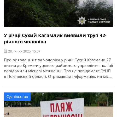
У річці Сухий Кагамлик виявили труп 42-
річного чоловіка
28 липня 2025, 15:57
Про виявлення тіла чоловіка у річці Сухий Кагамлик 27
липня до Кременчуцького районного управління поліції
повідомили місцеві мешканці. Про це повідомляє ГУНП
в Полтавській області. Отримавши інформацію, на місце
події прибула слідчо-оперативна група Кременчуцького
райуправління поліції. Поліцейські з’ясували, що
загиблим виявився місцевий мешканець, 1983 року
Суспільство
народження. Для встановлення причини смерті
призначено судово-медичну експертизу. Обставини та
[…]