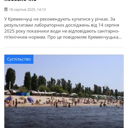
18 серпня 2025, 14:13
У Кременчуці не рекомендують купатися у річках. За
результатами лабораторних досліджень від 14 серпня
2025 року показники води не відповідають санітарно-
гігієнічним нормам. Про це повідомляє Кременчуцька
міська рада. Допустимий рівень індексу лактозо-
позитивної кишкової палички — до 10 000. Фактичні
результати досліджень: Кишкові ентерококи та E.coli у
Суспільство
досліджених зразках не виявлені. Санлікарі
попереджають: для запобігання інфекційним […]