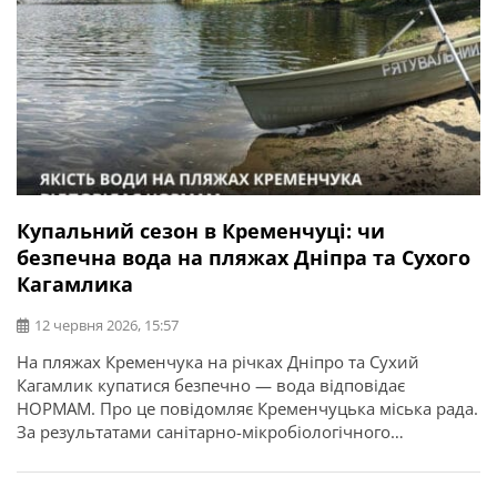
Купальний сезон в Кременчуці: чи
безпечна вода на пляжах Дніпра та Сухого
Кагамлика
12 червня 2026, 15:57
На пляжах Кременчука на річках Дніпро та Сухий
Кагамлик купатися безпечно — вода відповідає
НОРМАМ. Про це повідомляє Кременчуцька міська рада.
За результатами санітарно-мікробіологічного
дослідження від 8 червня показники мікробіологічної
забрудненості річкової води відповідають санітарно-