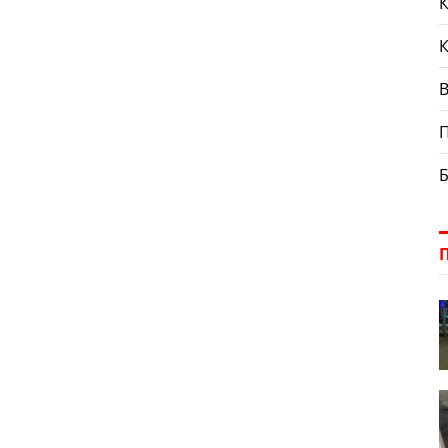
К
П
Б