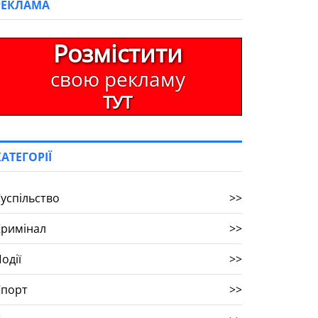
РЕКЛАМА
Розмістити
свою рекламу
ТУТ
КАТЕГОРІЇ
успільство
>>
Кримінал
>>
одії
>>
Спорт
>>