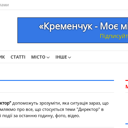
лами
«Кременчук - Моє м
Підписуйте
ИК
СТАТТІ
МІСТО
ІНШЕ
ктор"
допоможуть зрозуміти, яка ситуація зараз, що
мляємо про все, що стосується теми "Директор" в
 події за останню годину, фото, відео.