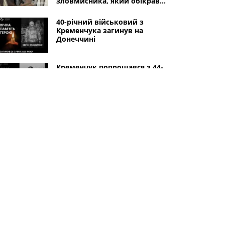
зловмисника, який обікрав
військовослужбовця
40-річний військовий з
Кременчука загинув на
Донеччині
Кременчук попрощався з 44-
річним ветераном війни
В Кременчуці знову зник без
вісти чоловік
Інші міста