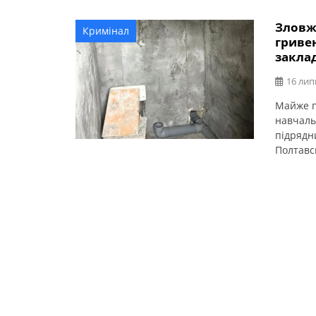
Зловж
Кримінал
гривен
закла
16 лип
Майже п
навчаль
підрядн
Полтавс
відділом
селищно
Кременч
ремонт 