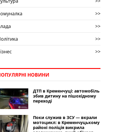
ультура
>>
Комуналка
>>
Влада
>>
олітика
>>
ізнес
>>
ПОПУЛЯРНІ НОВИНИ
ДТП в Кременчуці: автомобіль
збив дитину на пішохідному
переході
Поки служив в ЗСУ — вкрали
мотоцикл: в Кременчуцькому
районі поліція викрила