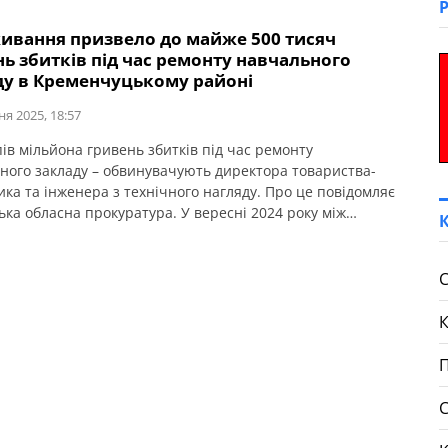
ивання призвело до майже 500 тисяч
ь збитків під час ремонту навчального
ду в Кременчуцькому районі
ня 2025, 18:57
ів мільйона гривень збитків під час ремонту
ного закладу – обвинувачують директора товариства-
ика та інженера з технічного нагляду. Про це повідомляє
ька обласна прокуратура. У вересні 2024 року між
 освіти, культури, молоді та спорту виконавчого комітету
ї ради з Кременчуцького району та товариством із м.
ук було укладено договір підряду про капітальний
С
[…]
П