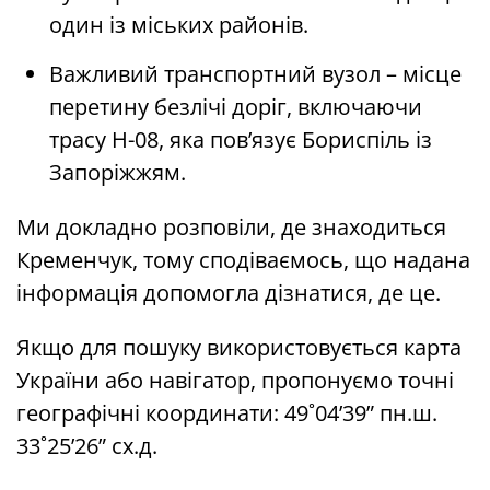
один із міських районів.
Важливий транспортний вузол – місце
перетину безлічі доріг, включаючи
трасу Н-08, яка пов’язує Бориспіль із
Запоріжжям.
Ми докладно розповіли, де знаходиться
Кременчук, тому сподіваємось, що надана
інформація допомогла дізнатися, де це.
Якщо для пошуку використовується карта
України або навігатор, пропонуємо точні
географічні координати: 49˚04’39” пн.ш.
33˚25’26” сх.д.