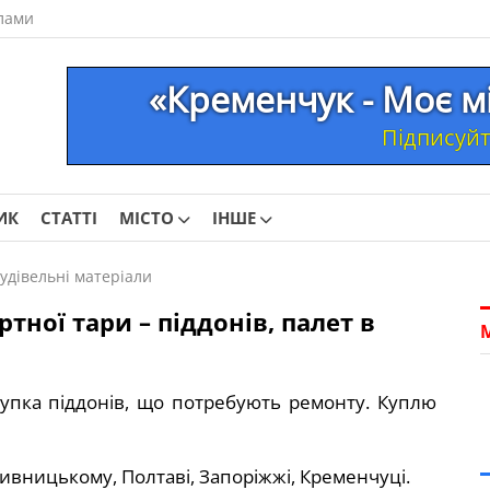
лами
«Кременчук - Моє м
Підписуйте
ИК
СТАТТІ
МІСТО
ІНШЕ
удівельні матеріали
тної тари – піддонів, палет в
Скупка піддонів, що потребують ремонту. Куплю
ивницькому, Полтаві, Запоріжжі, Кременчуці.