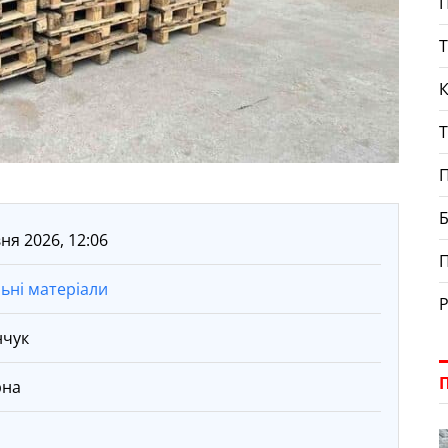
П
Т
К
Т
П
Б
ня 2026, 12:06
льні матеріали
Р
нчук
рна