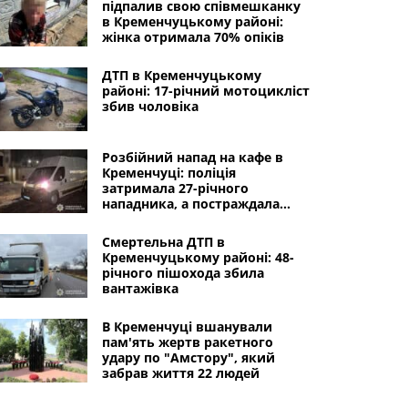
підпалив свою співмешканку
в Кременчуцькому районі:
жінка отримала 70% опіків
ДТП в Кременчуцькому
районі: 17-річний мотоцикліст
збив чоловіка
Розбійний напад на кафе в
Кременчуці: поліція
затримала 27-річного
нападника, а постраждала
жінка — в лікарні
Смертельна ДТП в
Кременчуцькому районі: 48-
річного пішохода збила
вантажівка
В Кременчуці вшанували
пам'ять жертв ракетного
удару по "Амстору", який
забрав життя 22 людей