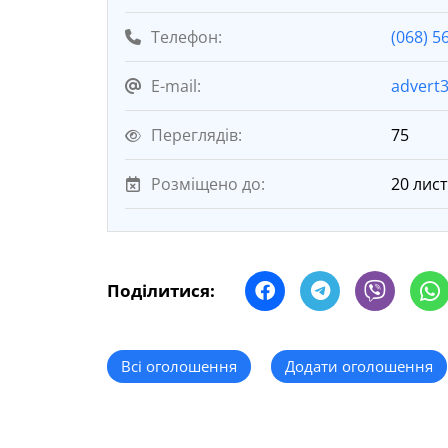
Телефон:
(068) 5
E-mail:
advert
Переглядів:
75
Розміщено до:
20 лис
Поділитися:
Всі оголошення
Додати оголошення