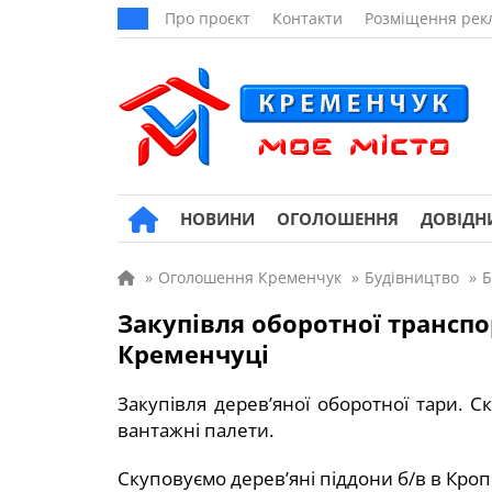
Про проєкт
Контакти
Розміщення рек
НОВИНИ
ОГОЛОШЕННЯ
ДОВІДН
»
Оголошення Кременчук
»
Будівництво
»
Б
Закупівля оборотної транспор
Кременчуці
Закупівля дерев’яної оборотної тари. 
вантажні палети.
Скуповуємо дерев’яні піддони б/в в Кроп