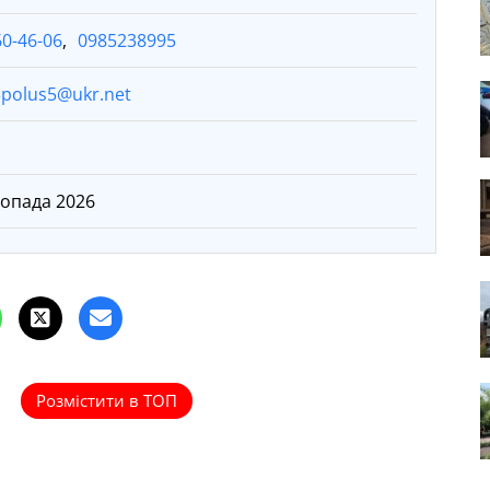
60-46-06
,
0985238995
3polus5@ukr.net
топада 2026
Розмістити в ТОП