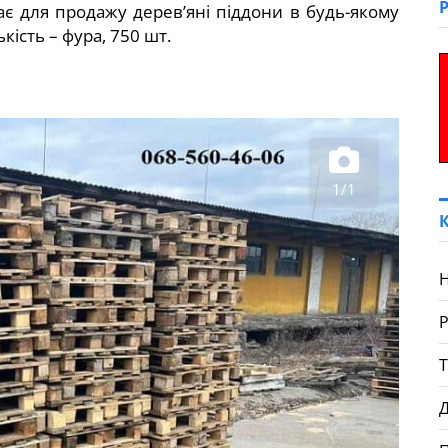
ає для продажу дерев’яні піддони в будь-якому
ькість – фура, 750 шт.
1/1
Н
Д