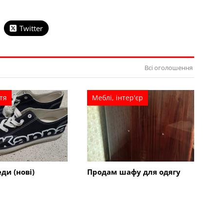
Twitter
Всі оголошення
тя
Меблі, інтер'єр
ди (нові)
Продам шафу для одягу