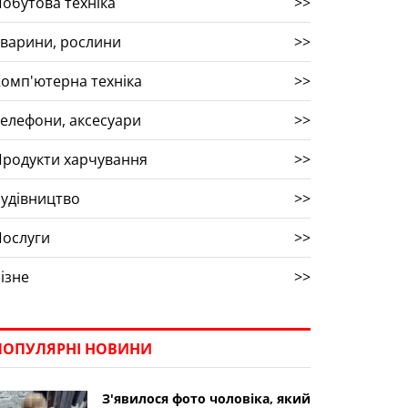
обутова техніка
>>
варини, рослини
>>
омп'ютерна техніка
>>
елефони, аксесуари
>>
родукти харчування
>>
удівництво
>>
Послуги
>>
ізне
>>
ПОПУЛЯРНІ НОВИНИ
З'явилося фото чоловіка, який