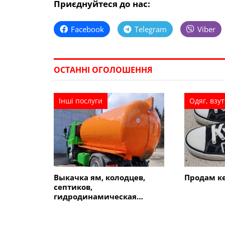
Приєднуйтеся до нас:
Facebook
Telegram
Viber
ОСТАННІ ОГОЛОШЕННЯ
Інші послуги
Одяг, взут
Выкачка ям, колодцев,
Продам ке
септиков,
гидродинамическая
чистка канализации в
Кременчуге