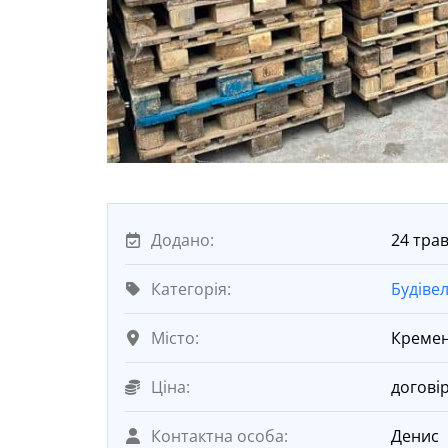
Додано:
24 трав
Категорія:
Будіве
Місто:
Креме
Ціна:
догові
Контактна особа:
Денис